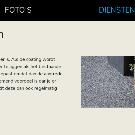
FOTO'S
DIENSTEN
n
er is. Als de coating wordt
 te liggen als het bestaande
egepast omdat dan de aantrede
 komend voordeel is dar je er
ordt deze dan ook regelmatig